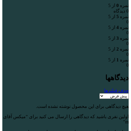
نمره
0
از 5
0 دیدگاه
نمره
5
از 5
0
نمره
4
از 5
0
نمره
3
از 5
0
نمره
2
از 5
0
نمره
1
از 5
0
دیدگاهها
حذف فیلترها
هیچ دیدگاهی برای این محصول نوشته نشده است.
اولین نفری باشید که دیدگاهی را ارسال می کنید برای “میکس آقای
m”