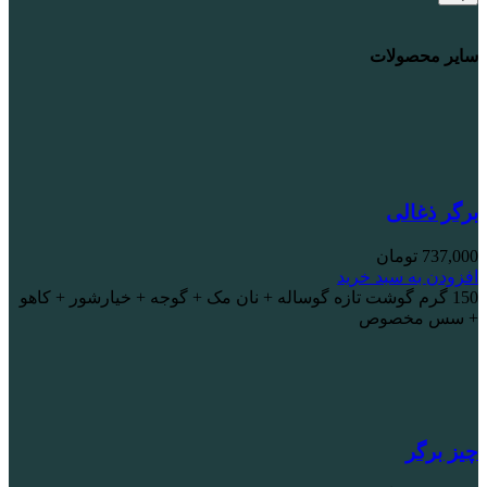
سایر محصولات
برگر ذغالی
737,000
تومان
افزودن به سبد خرید
150 گرم گوشت تازه گوساله + نان مک + گوجه + خیارشور + کاهو
+ سس مخصوص
چیز برگر