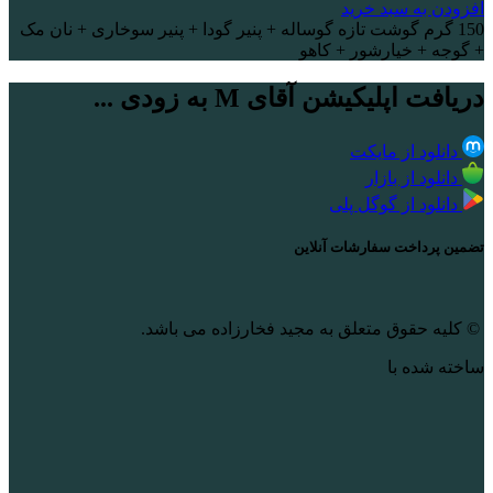
افزودن به سبد خرید
150 گرم گوشت تازه گوساله + پنیر گودا + پنیر سوخاری + نان مک
+ گوجه + خیارشور + کاهو
دریافت اپلیکیشن آقای M به زودی ...
دانلود از مایکت
دانلود از بازار
دانلود از گوگل پلی
تضمین پرداخت سفارشات آنلاین
© کلیه حقوق متعلق به مجید فخارزاده می باشد.
ساخته شده با