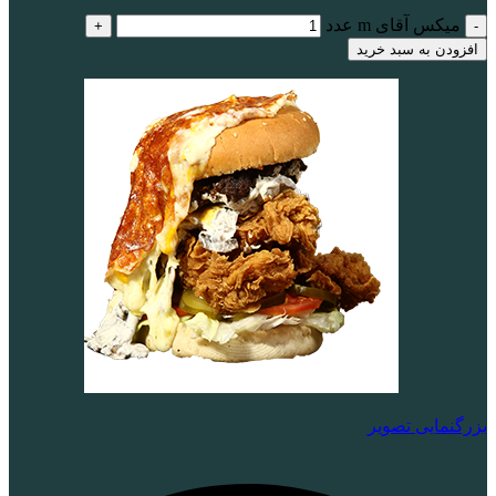
میکس آقای m عدد
افزودن به سبد خرید
بزرگنمایی تصویر