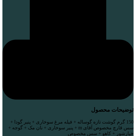
توضیحات محصول
150 گرم گوشت تازه گوساله + فیله مرغ سوخاری + پنیر گودا +
سس قارچ مخصوص آقای m + پنیر سوخاری + نان مک + گوجه +
خیارشور + کاهو + سس مخصوص