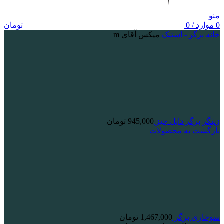
منو
0
موارد
/
0
تومان
خانه
برگر - استیک
میکس آقای m
زینگر برگر دابل چیز
945,000
تومان
بازگشت به محصولات
سوخاری برگر
1,467,000
تومان