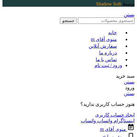
توسط
Shadow Soft
بستن
جستجو
خانه
منوی آقای m
سفارش آنلاین
درباره ما
تماس با ما
ورود / ثبت نام
سبد خرید
بستن
ورود
بستن
هنوز حساب کاربری ندارید؟
ایجاد حساب کاربری
اینستاگرام
واتساپ
واتساپ
منوی آقای m