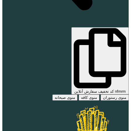
nfmrm کد تخفیف سفارش آنلاین
منوی رستوران
منوی کافه
منوی صبحانه