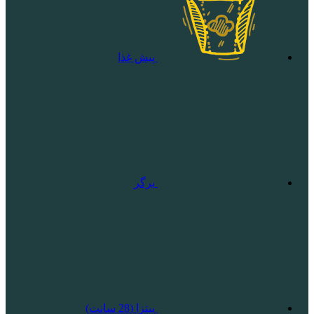
پیش غذا
برگر
پیتزا (28 سانت)