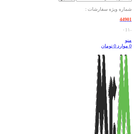
شماره ویژه سفارشات :
44901
-۰1۱
منو
0
موارد
0
تومان