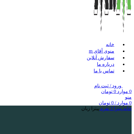
خانه
منوی آقای m
سفارش آنلاین
درباره ما
تماس با ما
ورود / ثبت نام
0
موارد
0
تومان
منو
0
موارد
/
0
تومان
خانه
پیتزا 2 نفره
پیتزا زبان