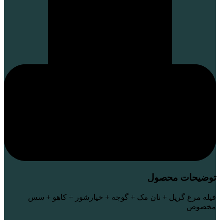
توضیحات محصول
فیله مرغ گریل + نان مک + گوجه + خیارشور + کاهو + سس
مخصوص