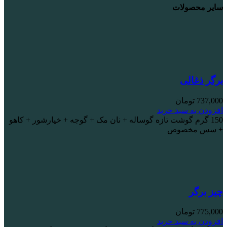
سایر محصولات
برگر ذغالی
737,000
تومان
افزودن به سبد خرید
150 گرم گوشت تازه گوساله + نان مک + گوجه + خیارشور + کاهو
+ سس مخصوص
چیز برگر
775,000
تومان
افزودن به سبد خرید