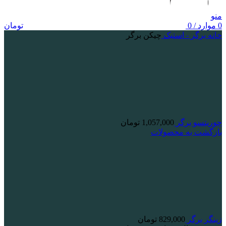
منو
0
موارد
/
0
تومان
خانه
برگر - استیک
چیکن برگر
چوریتسو برگر
1,057,000
تومان
بازگشت به محصولات
زینگر برگر
829,000
تومان