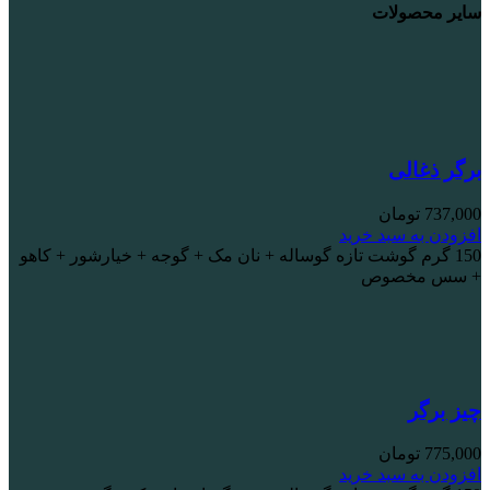
سایر محصولات
برگر ذغالی
737,000
تومان
افزودن به سبد خرید
150 گرم گوشت تازه گوساله + نان مک + گوجه + خیارشور + کاهو
+ سس مخصوص
چیز برگر
775,000
تومان
افزودن به سبد خرید