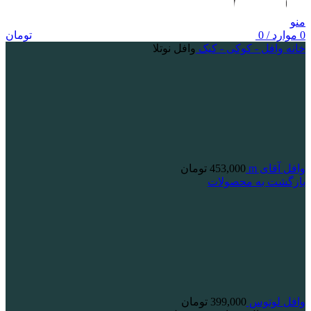
منو
0
موارد
/
0
تومان
خانه
وافل - کوکی - کیک
وافل نوتلا
وافل آقای m
453,000
تومان
بازگشت به محصولات
وافل لوتوس
399,000
تومان