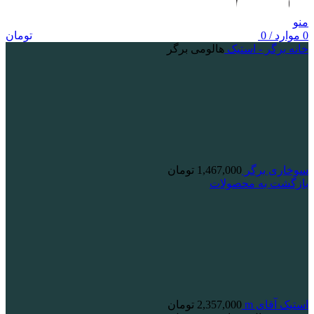
منو
0
موارد
/
0
تومان
خانه
برگر - استیک
هالومی برگر
سوخاری برگر
1,467,000
تومان
بازگشت به محصولات
استیک آقای m
2,357,000
تومان