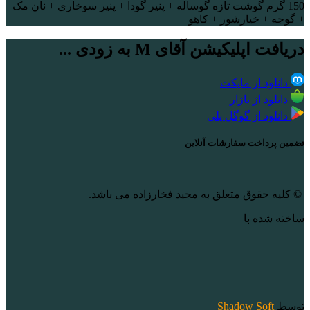
150 گرم گوشت تازه گوساله + پنیر گودا + پنیر سوخاری + نان مک
+ گوجه + خیارشور + کاهو
دریافت اپلیکیشن آقای M به زودی ...
دانلود از مایکت
دانلود از بازار
دانلود از گوگل پلی
تضمین پرداخت سفارشات آنلاین
© کلیه حقوق متعلق به مجید فخارزاده می باشد.
ساخته شده با
توسط
Shadow Soft