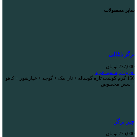
سایر محصولات
برگر ذغالی
737,000
تومان
افزودن به سبد خرید
150 گرم گوشت تازه گوساله + نان مک + گوجه + خیارشور + کاهو
+ سس مخصوص
چیز برگر
775,000
تومان