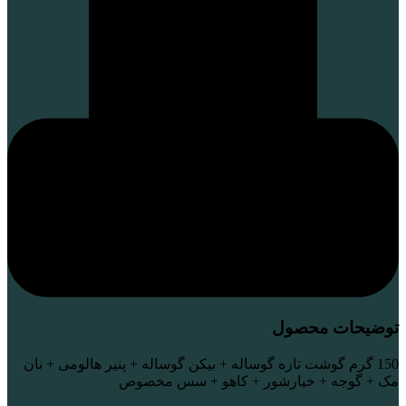
توضیحات محصول
150 گرم گوشت تازه گوساله + بیکن گوساله + پنیر هالومی + نان
مک + گوجه + خیارشور + کاهو + سس مخصوص