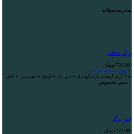
سایر محصولات
برگر ذغالی
737,000
تومان
افزودن به سبد خرید
150 گرم گوشت تازه گوساله + نان مک + گوجه + خیارشور + کاهو
+ سس مخصوص
چیز برگر
775,000
تومان