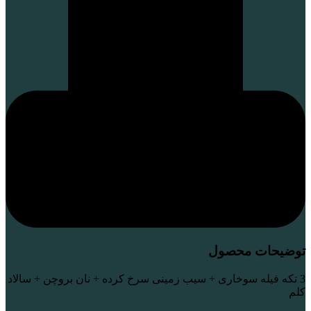
توضیحات محصول
3 تکه فیله سوخاری + سیب زمینی سرخ کرده + نان بروچن + سالاد
کلم