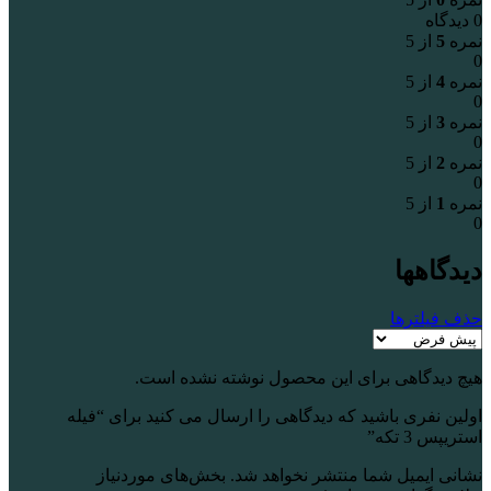
0 دیدگاه
نمره
5
از 5
0
نمره
4
از 5
0
نمره
3
از 5
0
نمره
2
از 5
0
نمره
1
از 5
0
دیدگاهها
حذف فیلترها
هیچ دیدگاهی برای این محصول نوشته نشده است.
اولین نفری باشید که دیدگاهی را ارسال می کنید برای “فیله
استریپس 3 تکه”
نشانی ایمیل شما منتشر نخواهد شد.
بخش‌های موردنیاز