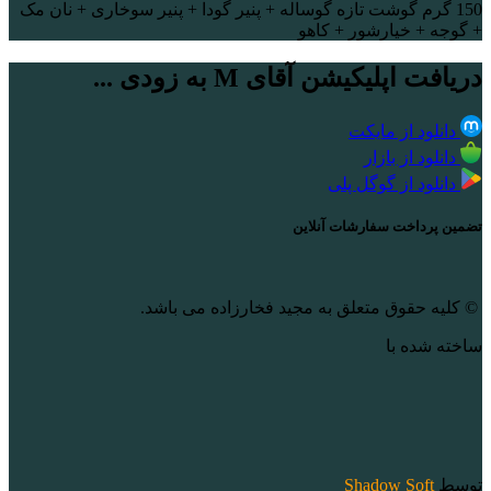
150 گرم گوشت تازه گوساله + پنیر گودا + پنیر سوخاری + نان مک
+ گوجه + خیارشور + کاهو
دریافت اپلیکیشن آقای M به زودی ...
دانلود از مایکت
دانلود از بازار
دانلود از گوگل پلی
تضمین پرداخت سفارشات آنلاین
© کلیه حقوق متعلق به مجید فخارزاده می باشد.
ساخته شده با
توسط
Shadow Soft