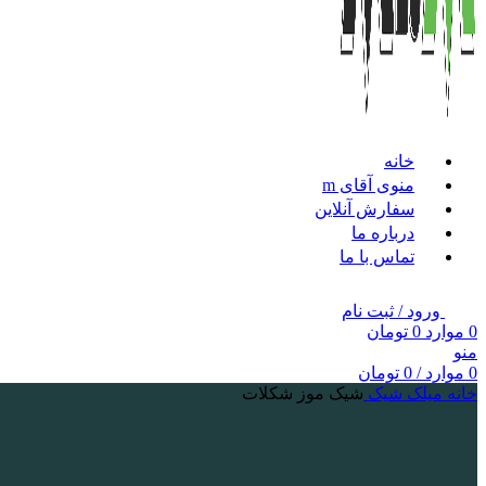
خانه
منوی آقای m
سفارش آنلاین
درباره ما
تماس با ما
ورود / ثبت نام
0
موارد
0
تومان
منو
0
موارد
/
0
تومان
خانه
میلک شیک
شیک موز شکلات