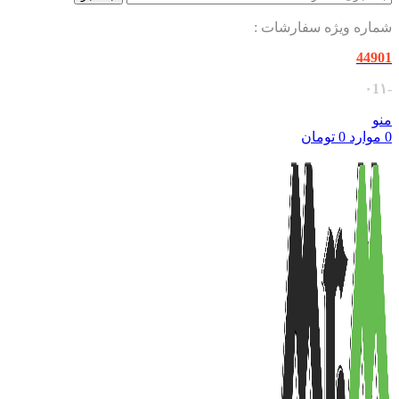
شماره ویژه سفارشات :
44901
-۰1۱
منو
0
موارد
0
تومان