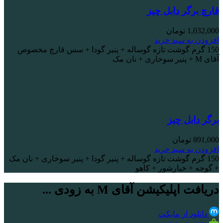
قارچ برگر دابل چیز
1,032,000
تومان
افزودن به سبد خرید
150 گرم گوشت تازه گوساله + پنیر گودا + سس قارچ مخصوص
آقای M + پنیر سوخاری + نان مک
برگر دابل چیز
891,000
تومان
افزودن به سبد خرید
150 گرم گوشت تازه گوساله + پنیر گودا + پنیر سوخاری + نان مک
+ گوجه + خیارشور + کاهو
دریافت اپلیکیشن آقای M به زودی ...
دانلود از مایکت