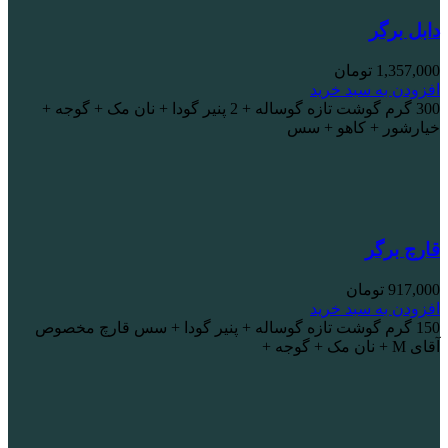
دابل برگر
1,357,000
تومان
افزودن به سبد خرید
300 گرم گوشت تازه گوساله + 2 پنیر گودا + نان مک + گوجه +
خیارشور + کاهو + سس
قارچ برگر
917,000
تومان
افزودن به سبد خرید
150 گرم گوشت تازه گوساله + پنیر گودا + سس قارچ مخصوص
آقای M + نان مک + گوجه +