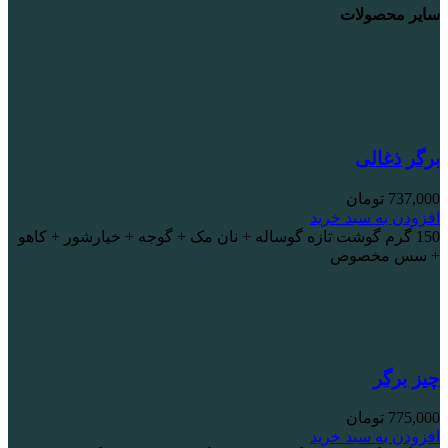
سایر محصولات
برگر ذغالی
737,000
تومان
افزودن به سبد خرید
150 گرم گوشت تازه گوساله + نان مک + گوجه + خیارشور + کاهو
+ سس مخصوص
چیز برگر
775,000
تومان
افزودن به سبد خرید