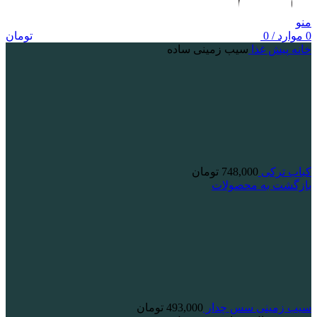
منو
0
موارد
/
0
تومان
خانه
پیش غذا
سیب زمینی ساده
کباب ترکی
748,000
تومان
بازگشت به محصولات
سیب زمینی سس چدار
493,000
تومان